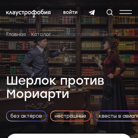
войти
Главная
Каталог
Шерлок против Мориарти
Шерлок против
Мориарти
без актёров
нестрашные
квесты в авиап