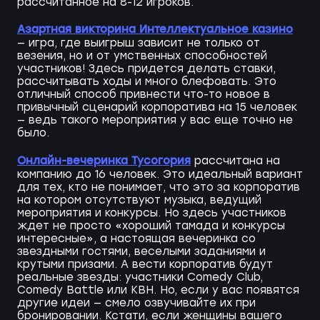
рассчитанное на 8-12 игроков.
Азартная викторина Интеллектуальное казино
— игра, где выигрыш зависит не только от
везения, но и от умственных способностей
участников! Здесь придется делать ставки,
рассчитывать ходы и много блефовать. Это
отличный способ привнести что-то новое в
привычный сценарий корпоратива на 15 человек
— ведь такого мероприятия у вас еще точно не
было.
Онлайн-вечеринка Тусогория
рассчитана на
компанию до 16 человек. Это идеальный вариант
для тех, кто не понимает, что это за корпоратив
на котором отсутствуют музыка, ведущий
мероприятия и конкурсы. Но здесь участников
ждет не просто «хороший тамада и конкурсы
интересные», а настоящая вечеринка со
звездными гостями, веселыми заданиями и
крутыми призами. А вести корпоратив будут
реальные звезды: участники Comedy Club,
Comedy Battle или КВН. Но, если у вас появятся
другие идеи — смело озвучивайте их при
бронировании. Кстати, если женщины вашего