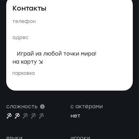
Контакты
телефон
адрес
Играй из любой точки мира!
на карту ⇲
парковка
сложность
с актёрами
нет
языки
игроки