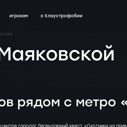
игрокам
о Клаустрофобии
оскве
сты
всех квестов
нестрашные
детский день рождения
бонусная программа
 Маяковской
ы
квестах
эротические
тимбилдинг
контакты
ы
с актёрами
ов рядом с метро 
м центре города! Легендарный квест «Охотники на при