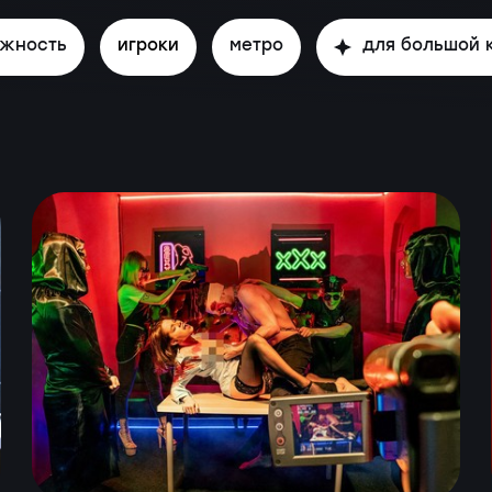
ожность
игроки
метро
для большой 