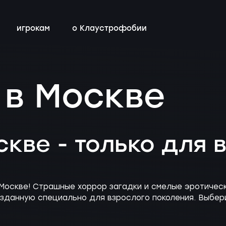
игрокам
о Клаустрофобии
сты
всех квестов
нестрашные
детский день рождения
бонусная программа
 в Москве
ы
квестах
эротические
тимбилдинг
контакты
ы
с актёрами
скве - только для 
Москве! Страшные хоррор загадки и смелые эротически
озданную специально для взрослого поколения. Выбер