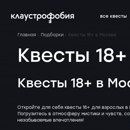
все квесты
Главная
Подборки
Квесты 18+ в Москве
подросткам
подборки
франшиза
онлайн-кве
расписание 
FAQ
Квесты 18+
веселые
магазин
блог
аттракцион
новичкам о 
вакансии
страшные
подарочные
без актёров
корпоратив
Квесты 18+ в Мо
сертификаты
детям
новые
Откройте для себя квесты 18+ для взрослых в 
Погрузитесь в атмосферу мистики и чувств, с
незабываемые впечатления!