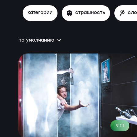
категории
страшность
сл
по умолчанию
9.51