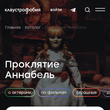
войти
Главная
Каталог
Проклятие Аннабель
Проклятие
Аннабель
с актёрами
по фильмам
страшные
д