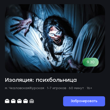
9.30
Изоляция: психбольница
м. Чкаловская/Курская ·
1-7 игроков · 60 минут
· 16+
Забронировать