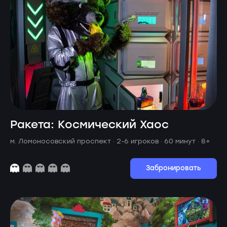
Ракета: Космический Хаос
м. Ломоносовский проспект ·
2-6 игроков · 60 минут
· 8+
Забронировать