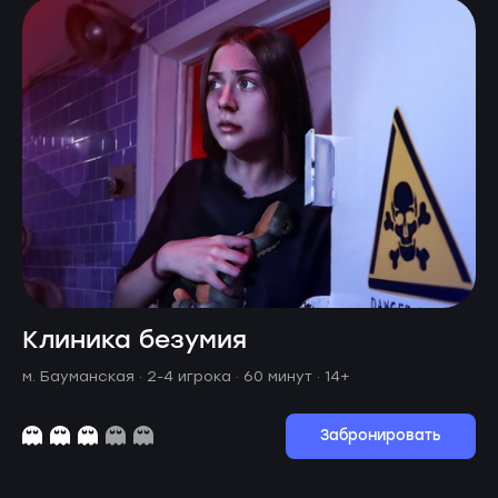
Клиника безумия
м. Бауманская ·
2-4 игрока · 60 минут
· 14+
Забронировать