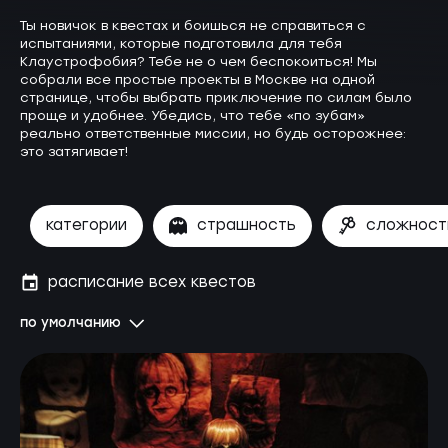
Ты новичок в квестах и боишься не справиться с
испытаниями, которые подготовила для тебя
Клаустрофобия? Тебе не о чем беспокоиться! Мы
собрали все простые проекты в Москве на одной
странице, чтобы выбрать приключение по силам было
проще и удобнее. Убедись, что тебе «по зубам»
реально ответственные миссии, но будь осторожнее:
это затягивает!
категории
страшность
сложност
расписание всех квестов
по умолчанию