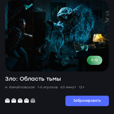
9.19
Зло: Область тьмы
м. Измайловская ·
1-6 игроков · 60 минут
· 12+
Забронировать