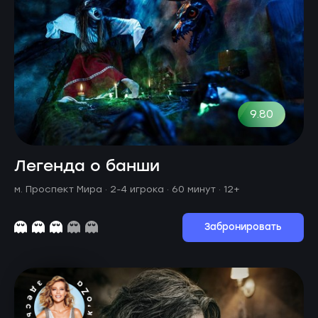
9.80
Легенда о банши
м. Проспект Мира ·
2-4 игрока · 60 минут
· 12+
Забронировать