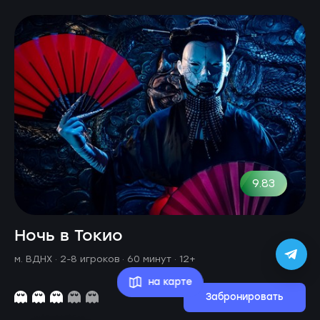
9.83
Ночь в Токио
м. ВДНХ ·
2-8 игроков · 60 минут
· 12+
на карте
Забронировать