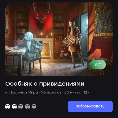
9.71
Особняк с привидениями
м. Проспект Мира ·
1-5 игроков · 60 минут
· 12+
Забронировать