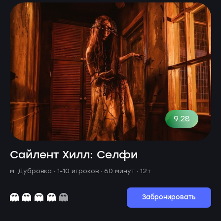
9.28
Сайлент Хилл: Селфи
м. Дубровка ·
1-10 игроков · 60 минут
· 12+
Забронировать