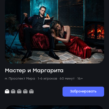
Мастер и Маргарита
м. Проспект Мира ·
1-6 игроков · 60 минут
· 16+
Забронировать