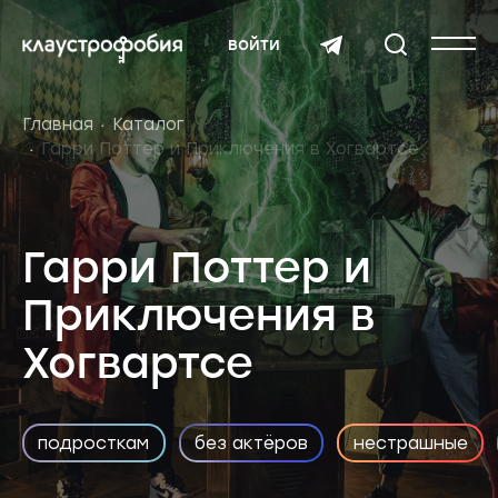
войти
Главная
Каталог
Гарри Поттер и Приключения в Хогвартсе
Гарри Поттер и
Приключения в
Хогвартсе
подросткам
без актёров
нестрашные