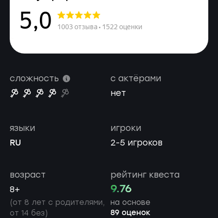
сложность
с актёрами
нет
языки
игроки
RU
2-5 игроков
возраст
рейтинг квеста
9.76
8+
(от 8 лет с родителями,
на основе
89 оценок
от 14 без)