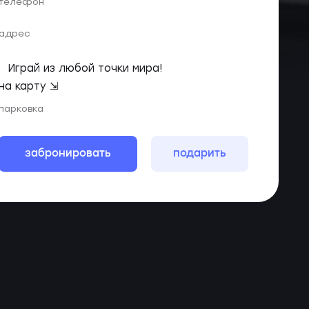
телефон
адрес
Играй из любой точки мира!
на карту ⇲
парковка
забронировать
подарить