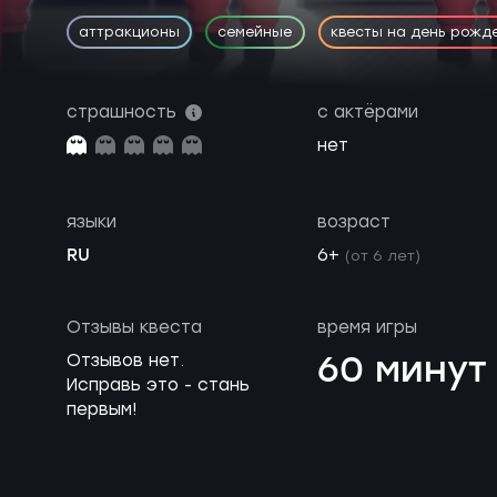
аттракционы
семейные
квесты на день рожд
страшность
с актёрами
нет
языки
возраст
RU
6+
(от 6 лет)
Отзывы квеста
время игры
60 минут
Отзывов нет.
Исправь это - стань
первым!