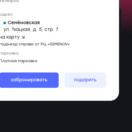
телефон
адрес
Семёновская
ул. Ткацкая, д. 5, стр. 7
на карту ⇲
подъезд справа от РЦ «SEMENOV»
парковка
Платная парковка
забронировать
подарить