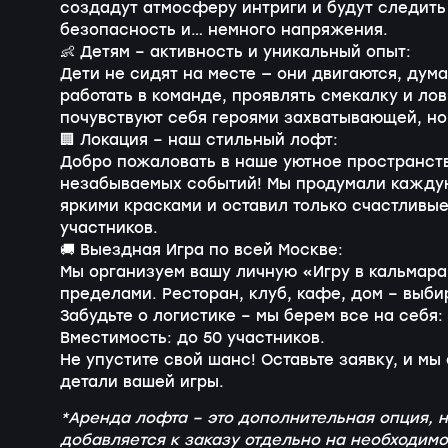
создадут атмосферу интриги и будут следить
безопасность и… немного напряжения.
👶 Детям – активность и уникальный опыт:
Дети не сидят на месте — они двигаются, дум
работать в команде, проявлять смекалку и ло
почувствуют себя героями захватывающей, но
🏢 Локация – наш стильный лофт:
Добро пожаловать в наше уютное пространст
незабываемых событий! Мы продумали каждую
яркими красками и оставил только счастливые
участников.
🚚 Выездная Игра по всей Москве:
Мы организуем вашу личную «Игру в кальмара
пределами. Ресторан, клуб, кафе, дом – выб
Забудьте о логистике – мы берем все на себя:
Вместимость: до 50 участников.
Не упустите свой шанс! Оставьте заявку, и мы
детали вашей игры.
*Аренда лофта – это дополнительная опция, н
добавляется к заказу отдельно на необходимо