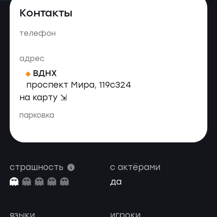
Контакты
телефон
адрес
ВДНХ
проспект Мира, 119с324
на карту ⇲
парковка
страшность
с актёрами
да
языки
игроки