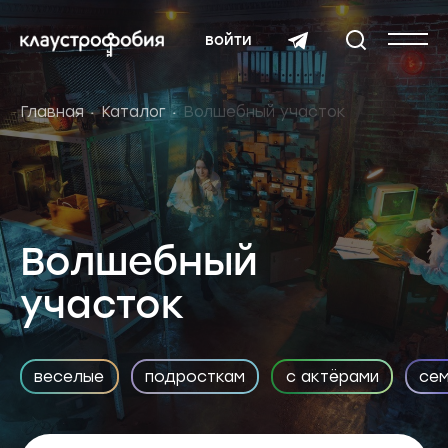
войти
Главная
Каталог
Волшебный участок
Волшебный
участок
веселые
подросткам
с актёрами
се