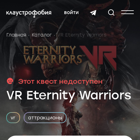
войти
Главная
Каталог
VR Eternity Warriors
Этот квест недоступен
VR Eternity Warriors
vr
аттракционы