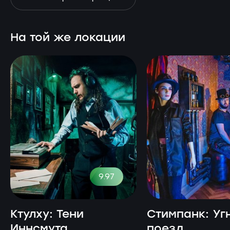
На той же локации
9.97
Ктулху: Тени
Стимпанк: Уг
Иннсмута
поезд