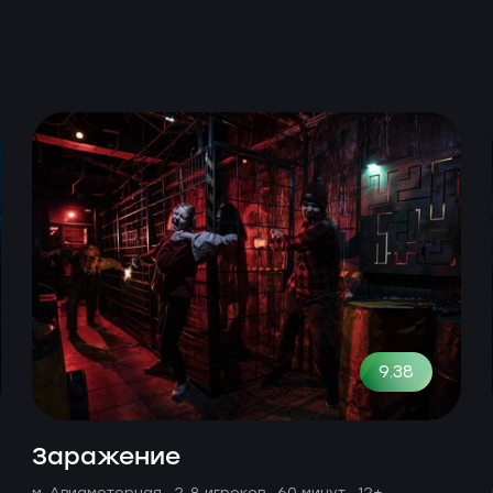
9.38
Заражение
м. Авиамоторная ·
2-8 игроков · 60 минут
· 12+