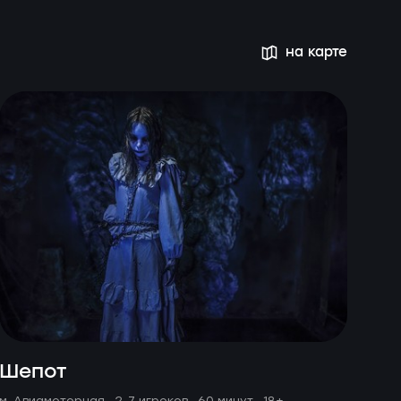
на карте
Шепот
м. Авиамоторная ·
2-7 игроков · 60 минут
· 18+