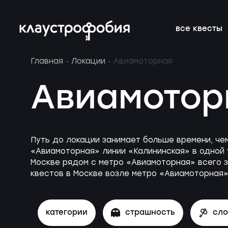
все квесты
Главная
Локации
Авиамоторная
подросткам
подборки
франшиза
онлайн-кве
расписание 
FAQ
Авиамотор
веселые
магазин
блог
аттракцион
новичкам о 
вакансии
страшные
подарочные
без актёров
корпоратив
Путь до локации занимает больше времени, че
сертификаты
«Авиамоторная» линии «Калининская» в одной 
детям
новые
Москве рядом с метро «Авиамоторная» всего з
квестов в Москве возле метро «Авиамоторная»
категории
страшность
сл