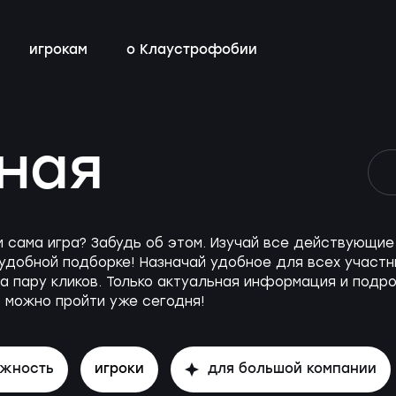
игрокам
о Клаустрофобии
сты
всех квестов
нестрашные
детский день рождения
бонусная программа
ная
ы
квестах
эротические
тимбилдинг
контакты
ы
с актёрами
м сама игра? Забудь об этом. Изучай все действующ
удобной подборке! Назначай удобное для всех участни
а пару кликов. Только актуальная информация и подро
 можно пройти уже сегодня!
ожность
игроки
для большой компании