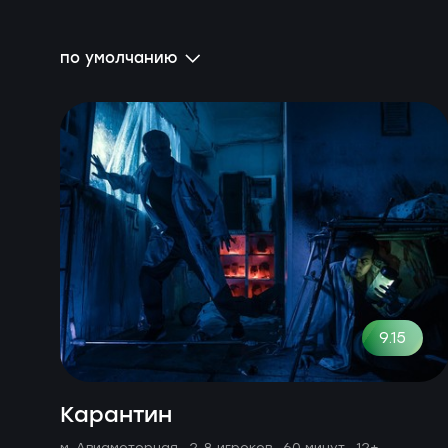
по умолчанию
9.15
Карантин
м. Авиамоторная ·
2-8 игроков · 60 минут
· 12+