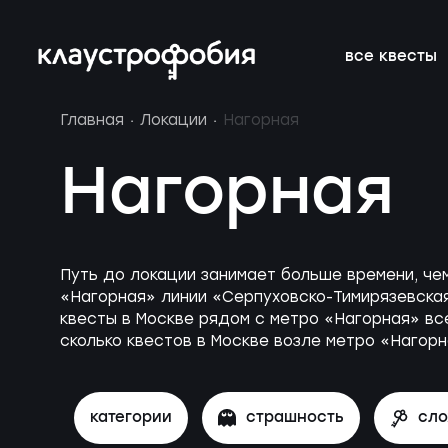
все квесты
Главная
Локации
Нагорная
подросткам
подборки
франшиза
онлайн-кве
расписание 
FAQ
Нагорная
веселые
магазин
блог
аттракцион
новичкам о 
вакансии
страшные
подарочные
без актёров
корпоратив
Путь до локации занимает больше времени, че
сертификаты
«Нагорная» линии «Серпуховско-Тимирязевская
детям
новые
квесты в Москве рядом с метро «Нагорная» все
сколько квестов в Москве возле метро «Нагор
категории
страшность
сл