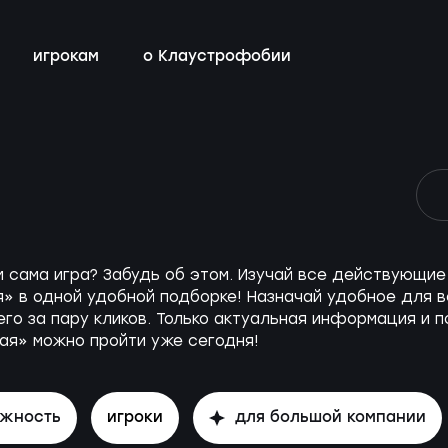
игрокам
о Клаустрофобии
сты
всех квестов
нестрашные
детский день рождения
бонусная программа
ы
квестах
эротические
тимбилдинг
контакты
ы
с актёрами
м сама игра? Забудь об этом. Изучай все действующ
» в одной удобной подборке! Назначай удобное для в
го за пару кликов. Только актуальная информация и п
ная» можно пройти уже сегодня!
ожность
игроки
для большой компании