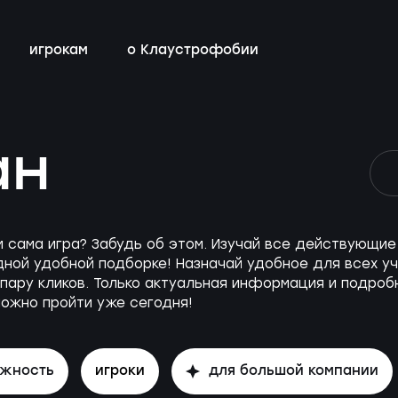
игрокам
о Клаустрофобии
сты
всех квестов
нестрашные
детский день рождения
бонусная программа
ан
ы
квестах
эротические
тимбилдинг
контакты
ы
с актёрами
м сама игра? Забудь об этом. Изучай все действующ
ной удобной подборке! Назначай удобное для всех уч
пару кликов. Только актуальная информация и подробн
можно пройти уже сегодня!
ожность
игроки
для большой компании