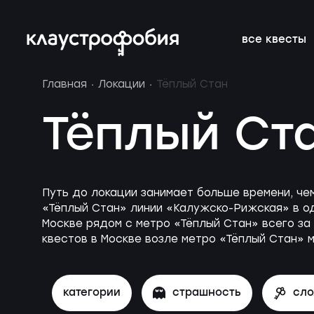
все квесты
Главная
Локации
Тёплый Стан
подросткам
подборки
франшиза
онлайн-кве
расписание 
FAQ
Тёплый Ст
веселые
магазин
блог
аттракцион
новичкам о 
вакансии
страшные
подарочные
без актёров
корпоратив
Путь до локации занимает больше времени, че
сертификаты
«Тёплый Стан» линии «Калужско-Рижская» в од
детям
новые
Москве рядом с метро «Тёплый Стан» всего за 
квестов в Москве возле метро «Тёплый Стан» 
категории
страшность
сл