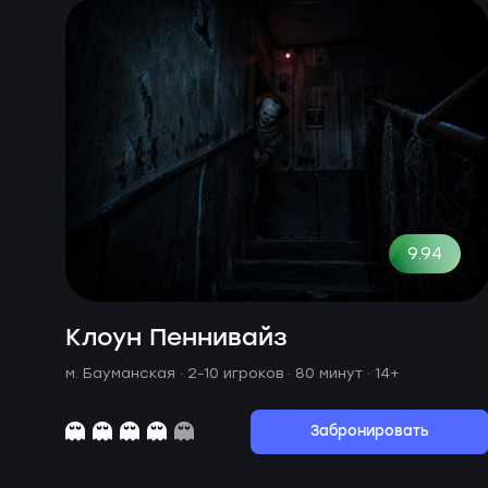
9.94
Клоун Пеннивайз
м. Бауманская ·
2-10 игроков · 80 минут
· 14+
Забронировать