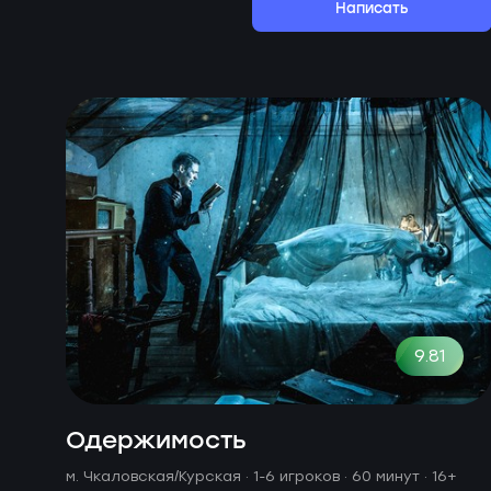
Написать
9.81
Одержимость
м. Чкаловская/Курская ·
1-6 игроков · 60 минут
· 16+