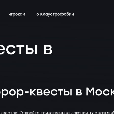
игрокам
о Клаустрофобии
сты
всех квестов
нестрашные
детский день рождения
бонусная программа
есты в
ы
квестах
эротические
тимбилдинг
контакты
ы
с актёрами
рор-квесты в Мос
квестов! Откройте таинственные локации, где каждый