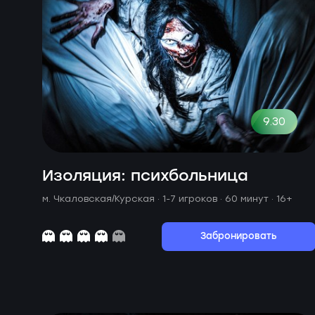
9.30
Изоляция: психбольница
м. Чкаловская/Курская ·
1-7 игроков · 60 минут
· 16+
Забронировать