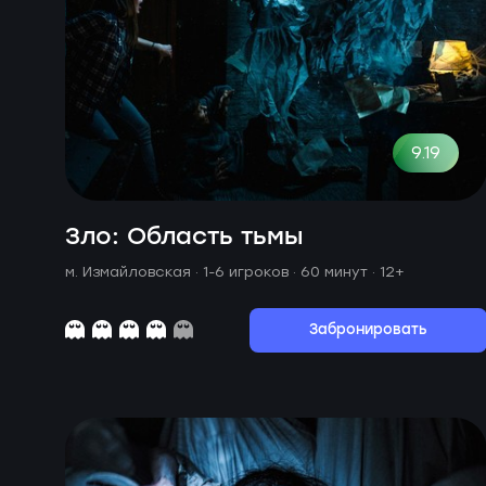
9.19
Зло: Область тьмы
м. Измайловская ·
1-6 игроков · 60 минут
· 12+
Забронировать