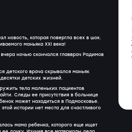
л новость, которая повергла всех в шок.
ваемого маньяка XXI века!
 вчера ночью скончался главврач Радимов
ся детского врача скрывался маньяк
 десятки детских жизней.
аружить тела маленьких пациентов
найти. Следы ее присутствия в больнице
ебенок может находиться в Подмосковье.
 этой истории нет места для счастливого
алась мама ребенка, которого еще ищет
и ее дочку. Изучив все материалы дела,