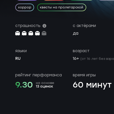
хоррор
квесты на пролетарской
страшность
с актёрами
да
языки
возраст
RU
16+
(от 16 лет без взр
рейтинг перформанса
время игры
9.30
60 минут
на основе
13 оценок