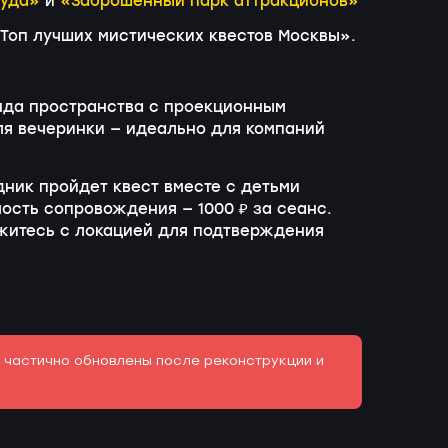
туда»
и
«Заброшенный парк аттракционов»
«Топ лучших мистических квестов Москвы».
нда пространства с проекционным
для вечеринки — идеально для компаний
дник пройдет квест вместе с детьми
мость сопровождения — 1000 ₽ за сеанс.
яжитесь с локацией для подтверждения
и частично обновлены после реконструкции и