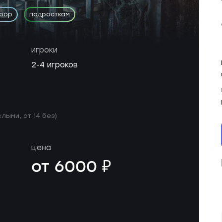
рор
подросткам
игроки
2-4 игроков
слыми, от 14 без)
цена
от 6000 ₽