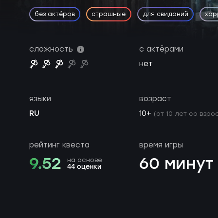
без актёров
страшные
для свиданий
хор
сложность
с актёрами
нет
языки
возраст
RU
10+
(от 10 лет со взро
рейтинг квеста
время игры
9.52
60 минут
на основе
44 оценки