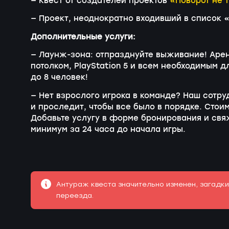
— Квест от создателеи проектов
«Поворот не 
— Проект, неоднократно входивший в список 
Дополнительные услуги:
— Лаунж-зона: отпразднуйте выживание! Аре
потолком, PlayStation 5 и всем необходимым 
до 8 человек!
— Нет взрослого игрока в команде? Наш сотру
и проследит, чтобы все было в порядке. Стои
Добавьте услугу в форме бронирования и св
минимум за 24 часа до начала игры.
Антураж квеста значительно изменен, загадк
переезда.