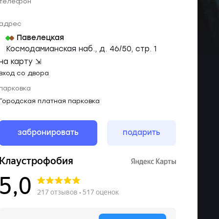
телефон
адрес
Павелецкая
Космодамианская наб., д. 46/50, стр. 1
на карту ⇲
вход со двора
парковка
Городская платная парковка
забронировать
подарить