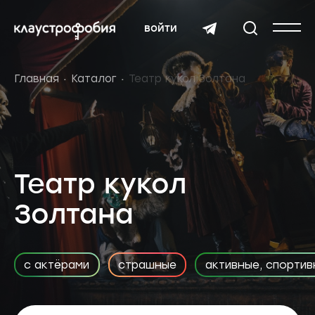
войти
Главная
Каталог
Театр кукол Золтана
Театр кукол
Золтана
с актёрами
страшные
активные, спорти