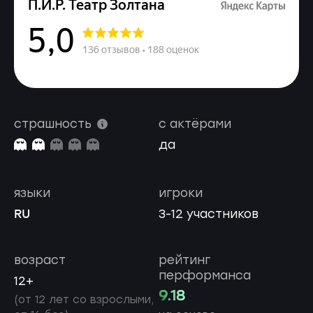
страшность
с актёрами
да
языки
игроки
RU
3-12 участников
возраст
рейтинг
перформанса
12+
9.18
(от 12 лет со взрослыми,