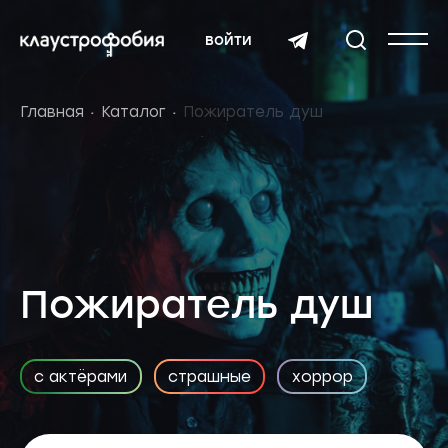
войти
Главная
Каталог
Пожиратель душ
Пожиратель душ
с актёрами
страшные
хоррор