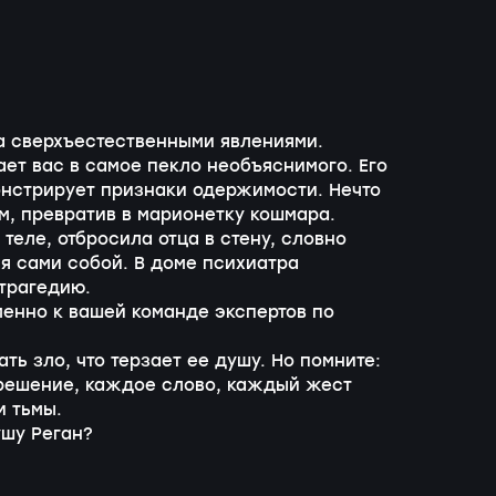
а сверхъестественными явлениями.
ет вас в самое пекло необъяснимого. Его
монстрирует признаки одержимости. Нечто
м, превратив в марионетку кошмара.
теле, отбросила отца в стену, словно
ся сами собой. В доме психиатра
трагедию.
енно к вашей команде экспертов по
ть зло, что терзает ее душу. Но помните:
 решение, каждое слово, каждый жест
и тьмы.
ушу Реган?