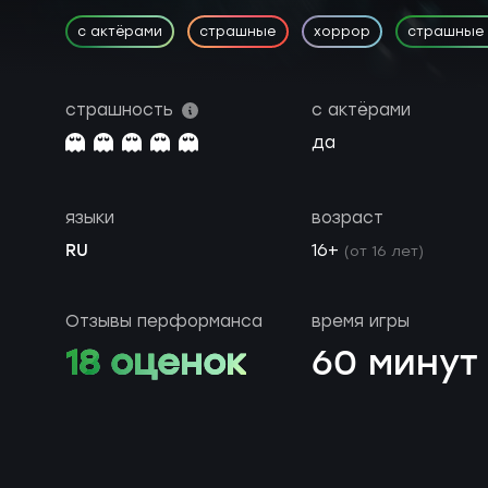
с актёрами
страшные
хоррор
страшные 
страшность
с актёрами
да
языки
возраст
RU
16+
(от 16 лет)
Отзывы перформанса
время игры
18 оценок
60 минут