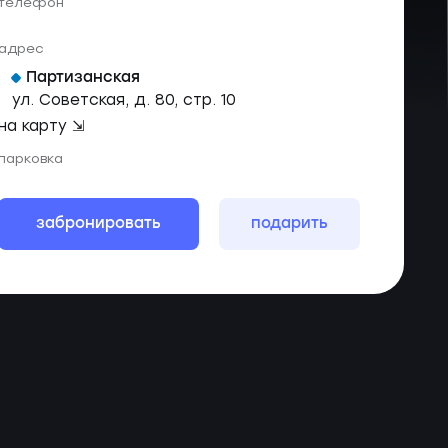
телефон
адрес
Партизанская
ул. Советская, д. 80, стр. 10
на карту ⇲
парковка
забронировать
подарить