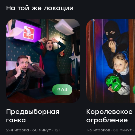
На той же локации
9.64
Предвыборная
Королевское
гонка
ограбление
2-4 игрока · 60 минут
· 12+
1-6 игроков · 50 минут
·