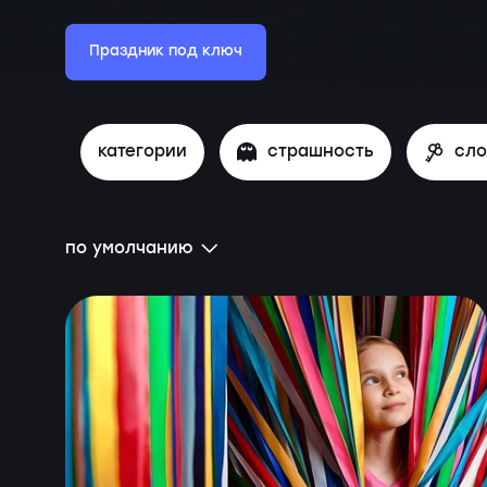
Праздник под ключ
категории
страшность
сл
по умолчанию