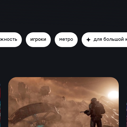
ожность
игроки
метро
для большой 