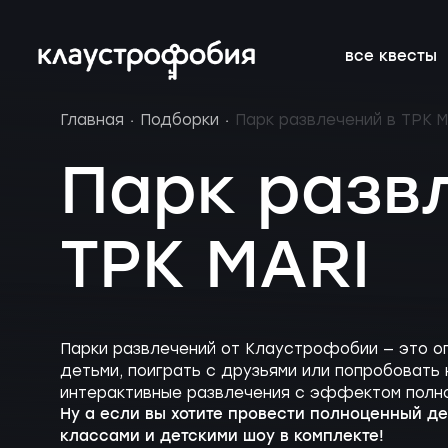
все квесты
Главная
Подборки
Парк развлечений в ТРК M
подросткам
подборки
франшиза
онлайн-кве
расписание 
FAQ
Парк разв
веселые
магазин
блог
аттракцион
новичкам о 
вакансии
ТРК MARI
страшные
подарочные
без актёров
корпоратив
сертификаты
детям
новые
Парки развлечений от Клаустрофобии — это о
детьми, поиграть с друзьями или попробовать
интерактивные развлечения с эффектом полно
Ну а если вы хотите провести полноценный де
классами и детскими шоу в комплекте!