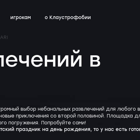
игрокам
о Клаустрофобии
ARI
сты
всех квестов
нестрашные
детский день рождения
бонусная программа
лечений в
ы
квестах
эротические
тимбилдинг
контакты
ы
с актёрами
громный выбор небанальных развлечений для любого в
 новые приключения со второй половиной. Площадка дл
го погружения. Попробуйте сами!
тский праздник на день рождения, то у нас есть гото