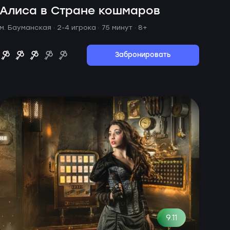
Алиса в Стране кошмаров
м. Бауманская ·
2-4 игрока · 75 минут
· 8+
Забронировать
9.11