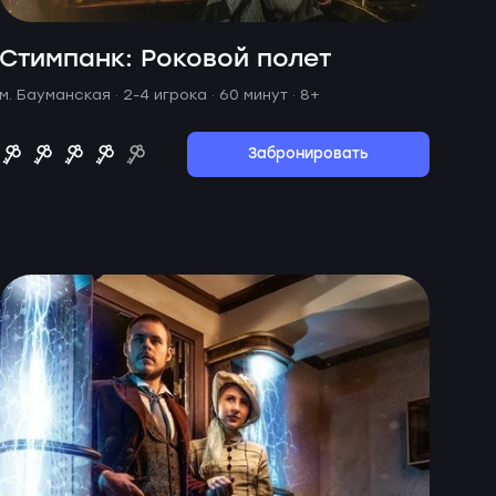
Стимпанк: Роковой полет
м. Бауманская ·
2-4 игрока · 60 минут
· 8+
Забронировать