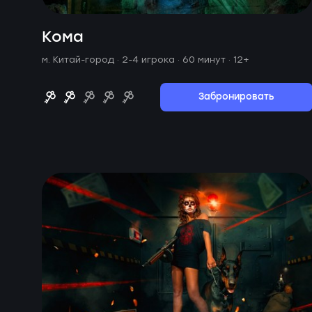
Кома
м. Китай-город ·
2-4 игрока · 60 минут
· 12+
Забронировать