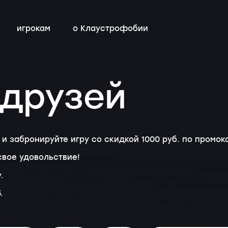
игрокам
о Клаустрофобии
сты
всех квестов
нестрашные
детский день рождения
бонусная программа
 друзей
ы
квестах
эротические
тимбилдинг
контакты
ы
с актёрами
 и забронируйте игру со скидкой 1000 руб. по промо
свое удовольствие!
.
.