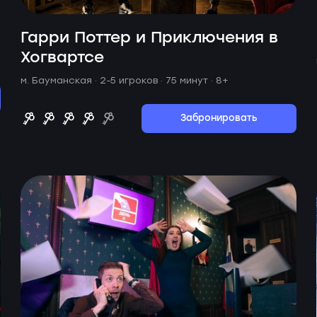
Гарри Поттер и Приключения в
Хогвартсе
м. Бауманская ·
2-5 игроков · 75 минут
· 8+
Забронировать