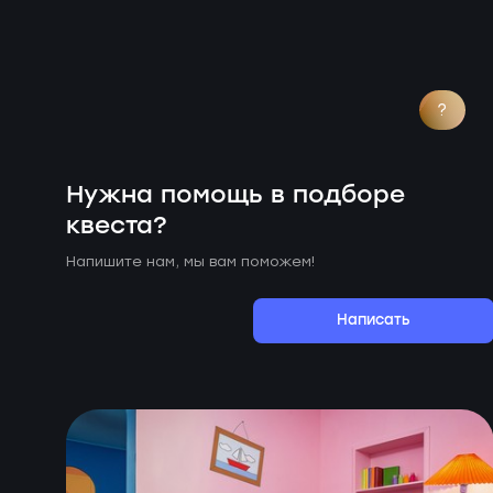
?
Нужна помощь в подборе
квеста?
Напишите нам, мы вам поможем!
Написать