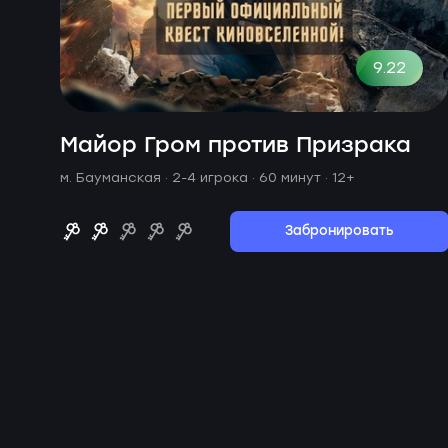
9.22
Майор Гром против Призрака
м. Бауманская ·
2-4 игрока · 60 минут
· 12+
Забронировать