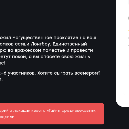
ожил могущественное проклятие на ваш
томков семьи Лонгбоу. Единственный
арю во вражеском поместье и провести
ретут покой, а вы спасете свою жизнь
те!
—6 участников. Хотите сыграть всемером?
и.
рий и локация квеста «Тайны средневековья».
ходили.