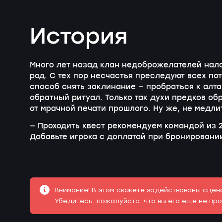
История
Много лет назад клан недоброжелателей нал
род. С тех пор несчастья преследуют всех по
способ снять заклинание — пробраться к алт
обратный ритуал. Только так духи предков об
от мрачной печати прошлого. Ну же, не медли
— Проходить квест рекомендуем командой из 2
Добавьте игрока с доплатой при бронировани
Внимание! В этом сюжете задействованы сцена
Убедитесь, пожалуйста, что вы его еще не про