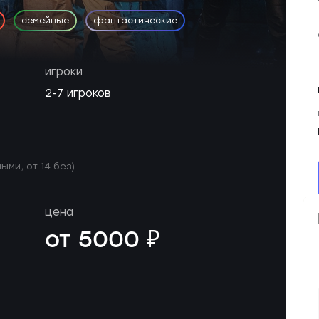
семейные
фантастические
игроки
2-7 игроков
ыми, от 14 без)
цена
от 5000 ₽