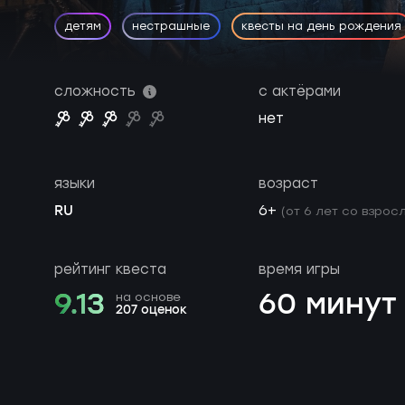
детям
нестрашные
квесты на день рождения
сложность
с актёрами
нет
языки
возраст
RU
6+
(от 6 лет со взросл
рейтинг квеста
время игры
9.13
60 минут
на основе
207 оценок