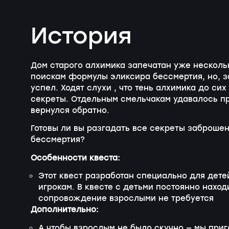
История
Дом старого алхимика запечатан уже несколь
поискам формулы эликсира бессмертия, но, з
успел. Ходят слухи , что тень алхимика до сих
секреты. Отдельным смельчакам удавалось про
вернулся обратно.
Готовы ли вы разгадать все секреты заброше
бессмертия?
Особенности квеста:
Этот квест разработан специально для детей
игрокам. В квесте с детьми постоянно наход
сопровождение взрослыми не требуется
Дополнительно:
А чтобы взрослым не было скучно — мы приг