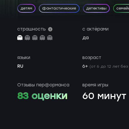
детям
фантастические
детективы
семей
страшность
с актёрами
да
языки
возраст
RU
6+
(от 6 до 12 лет без
Отзывы перформанса
время игры
83 оценки
60 минут