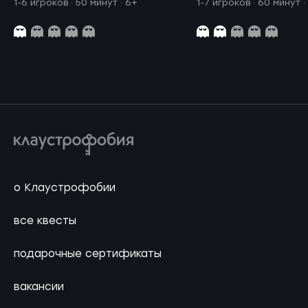
1-6 игроков · 50 минут
· 6+
1-7 игроков · 60 минут
·
о Клаустрофобии
все квесты
подарочные сертификаты
вакансии