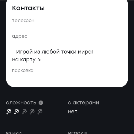
Контакты
телефон
адрес
Играй из любой точки мира!
на карту ⇲
парковка
сложность
с актёрами
нет
языки
игроки