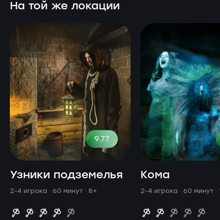
На той же локации
9.77
Узники подземелья
Кома
2-4 игрока · 60 минут
· 8+
2-4 игрока · 60 минут
·