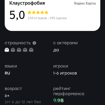
страшность
с актёрами
да
языки
игроки
RU
1-6 игроков
возраст
рейтинг
перформанса
6+
9.98
(от 6 до 12 лет без