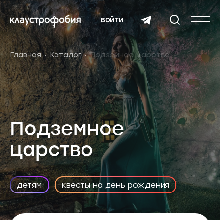
войти
Главная
Каталог
Подземное царство
Подземное
царство
детям
квесты на день рождения