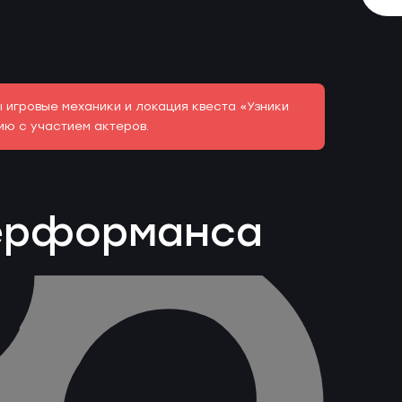
игровые механики и локация квеста «Узники
ию с участием актеров.
перформанса