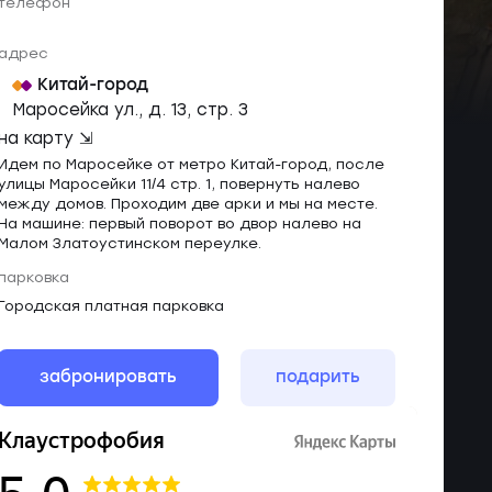
телефон
адрес
Китай-город
Маросейка ул., д. 13, cтр. 3
на карту ⇲
Идем по Маросейке от метро Китай-город, после
улицы Маросейки 11/4 стр. 1, повернуть налево
между домов. Проходим две арки и мы на месте.
На машине: первый поворот во двор налево на
Малом Златоустинском переулке.
парковка
Городская платная парковка
забронировать
подарить