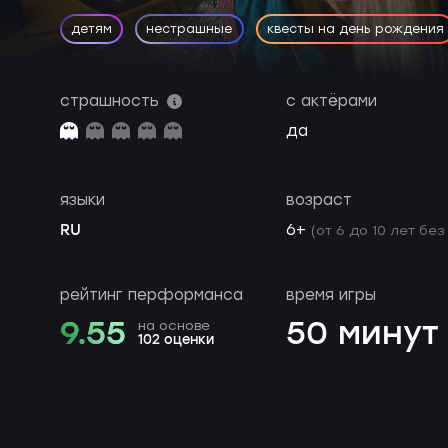
детям
нестрашные
квесты на день рождения
страшность
с актёрами
да
языки
возраст
RU
6+
(от 6 до 10 лет без
рейтинг перформанса
время игры
9.55
50 минут
на основе
102 оценки