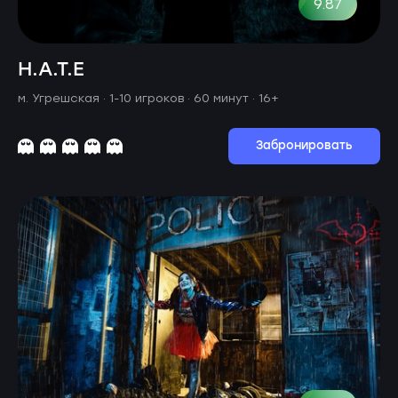
9.87
H.A.T.E
м. Угрешская ·
1-10 игроков · 60 минут
· 16+
Забронировать