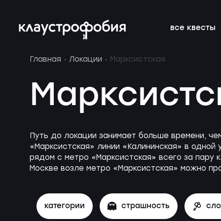
все квесты
Главная
Локации
Марксистская
подросткам
подборки
франшиза
онлайн-кве
расписание 
FAQ
Марксистс
веселые
магазин
блог
аттракцион
новичкам о 
вакансии
страшные
подарочные
без актёров
корпоратив
Путь до локации занимает больше времени, че
сертификаты
«Марксистская» линии «Калининская» в одной 
детям
новые
рядом с метро «Марксистская» всего за пару к
Москве возле метро «Марксистская» можно про
категории
страшность
сл