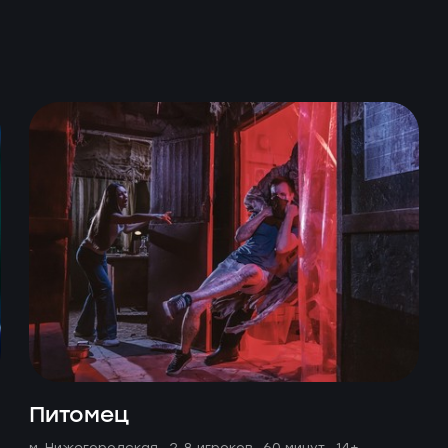
Питомец
м. Нижегородская ·
2-8 игроков · 60 минут
· 14+