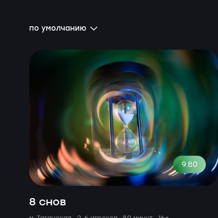
по умолчанию
9.80
8 снов
м. Таганская ·
2-6 игроков · 80 минут
· 16+