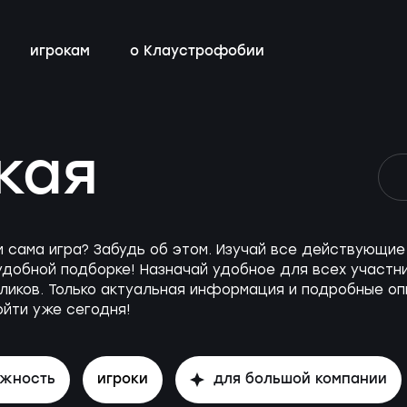
игрокам
о Клаустрофобии
сты
всех квестов
нестрашные
детский день рождения
бонусная программа
кая
ы
квестах
эротические
тимбилдинг
контакты
ы
с актёрами
м сама игра? Забудь об этом. Изучай все действующ
удобной подборке! Назначай удобное для всех участни
ликов. Только актуальная информация и подробные опи
йти уже сегодня!
ожность
игроки
для большой компании