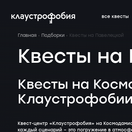
все квесты
Главная
Подборки
Квесты на Павелецкой
подросткам
подборки
франшиза
онлайн-кве
расписание 
FAQ
Квесты на
веселые
магазин
блог
аттракцион
новичкам о 
вакансии
страшные
подарочные
без актёров
корпоратив
Квесты на Косм
сертификаты
детям
новые
Клаустрофоби
Квест-центр «Клаустрофобия» на Космодамиа
каждый сценарий – это погружение в атмосф