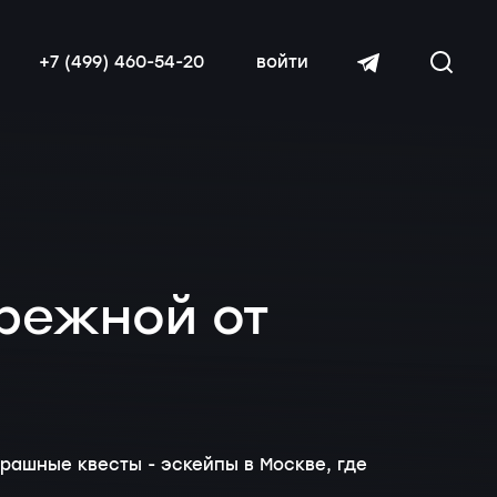
+7 (499) 460-54-20
войти
режной от
читать далее
ашные квесты - эскейпы в Москве, где