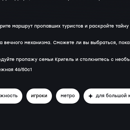
вторите маршрут пропавших туристов и раскройте тай
а вечного механизма. Сможете ли вы выбраться, пок
едуйте пропажу семьи Кригель и столкнитесь с необ
жная 46/50с1
ожность
игроки
метро
для большой 