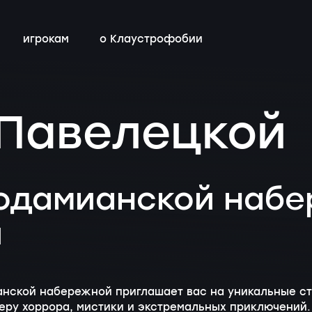
игрокам
о Клаустрофобии
сты
всех квестов
нестрашные
детский день рождения
бонусная программа
 Павелецкой
ы
квестах
эротические
тимбилдинг
контакты
ы
с актёрами
одамианской набе
и
нской набережной приглашает вас на уникальные стр
еру хоррора, мистики и экстремальных приключений.