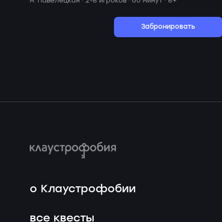
м. Павелецкая ·
2-8 игроков · 60 минут
· 8+
Забронировать
о Клаустрофобии
все квесты