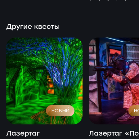
Другие квесты
НОВЫЙ
Н
Лазертаг
Лазертаг «П