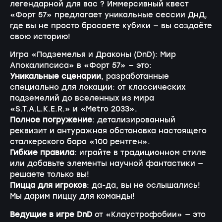
легендарной для вас ? Иммерсивный квест
«Форт 57» предлагает уникальные сессии ДнД,
где вы не просто бросаете кубики — вы создаёте
свою историю!
Игра «Подземелья и Драконы (DnD): Мир
Апокалипсиса» в «Форт 57» — это:
Уникальные сценарии
, разработанные
специально для локации: от классических
подземелий до вселенных из мира
«S.T.A.L.K.E.R.» и «Metro 2033».
Полное погружение
: детализированный
реквизит и антуражная обстановка настоящего
сталкерского бара «100 рентген».
Гибкие правила
: играйте в традиционном стиле
или добавьте элементы научной фантастики —
решаете только вы!
Пицца для игроков
: да-да, вы не ослышались!
Мы дарим пиццу для команды!
Ведущие в игре DnD
от «Клаустрофобии» — это