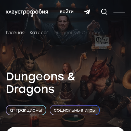
войти
Главная
Каталог
Dungeons & Dragons
Dungeons &
Dragons
аттракционы
социальные игры