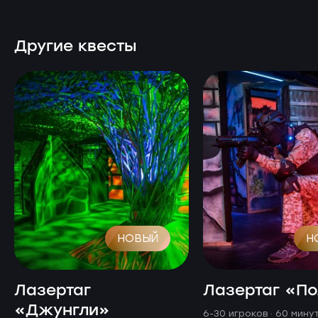
Другие квесты
НОВЫЙ
Н
Лазертаг
Лазертаг «П
«Джунгли»
6-30 игроков · 60 мину