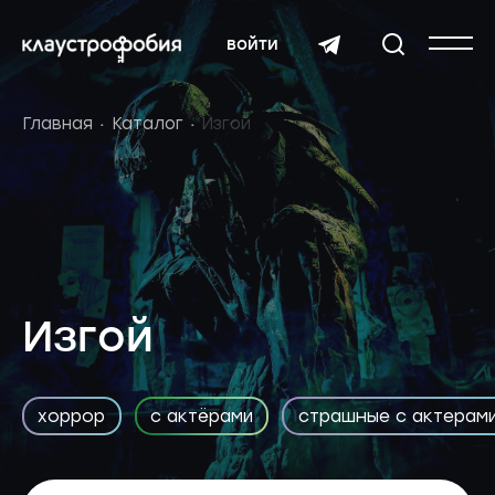
войти
Главная
Каталог
Изгой
Изгой
хоррор
с актёрами
страшные с актерам