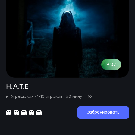
9.87
H.A.T.E
м. Угрешская ·
1-10 игроков · 60 минут
· 16+
Забронировать