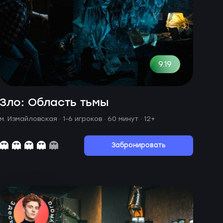
9.19
Зло: Область тьмы
м. Измайловская ·
1-6 игроков · 60 минут
· 12+
Забронировать