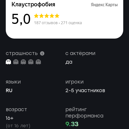
страшность
с актёрами
да
языки
игроки
RU
2-5 участников
возраст
рейтинг
перформанса
16+
9.33
(от 16 лет)