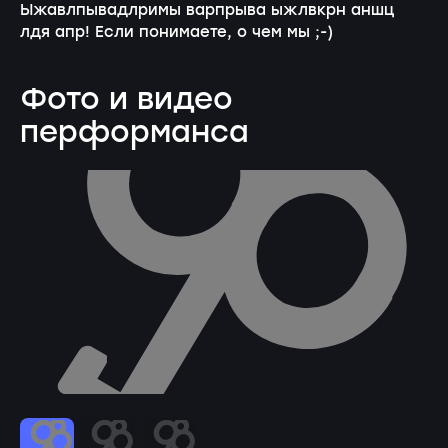
Ыжавлпывадлримы варпрыва ыжлвкрн аншц
лдя апр! Если понимаете, о чем мы ;-)
Фото и видео
перформанса