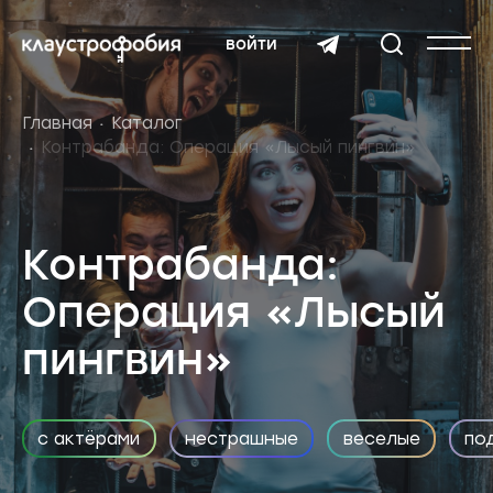
войти
Главная
Каталог
Контрабанда: Операция «Лысый пингвин»
Контрабанда:
Операция «Лысый
пингвин»
с актёрами
нестрашные
веселые
по