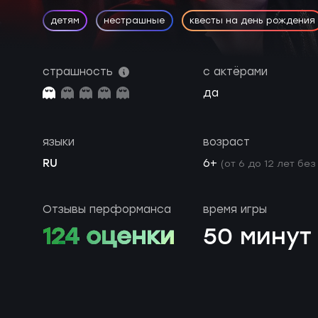
детям
нестрашные
квесты на день рождения
страшность
с актёрами
да
языки
возраст
RU
6+
(от 6 до 12 лет без
Отзывы перформанса
время игры
124 оценки
50 минут