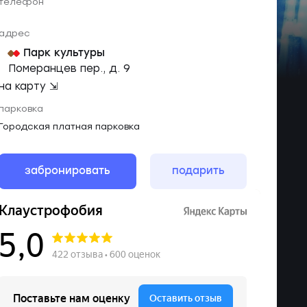
телефон
адрес
Парк культуры
Померанцев пер., д. 9
на карту ⇲
парковка
Городская платная парковка
забронировать
подарить