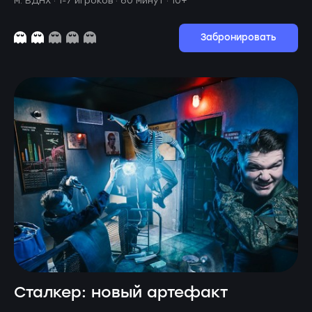
м. ВДНХ ·
1-7 игроков · 60 минут
· 10+
Забронировать
Сталкер: новый артефакт