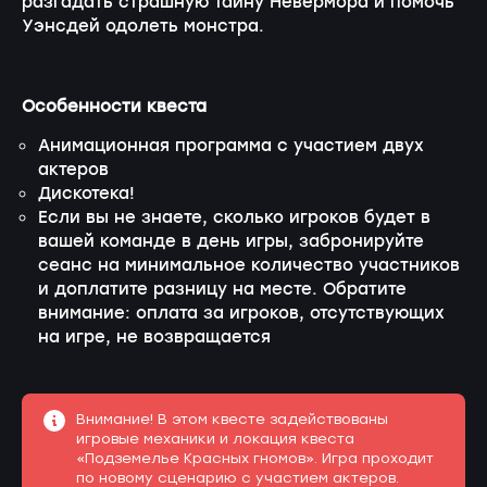
разгадать страшную тайну Невермора и помочь
Уэнсдей одолеть монстра.
Особенности квеста
Анимационная программа с участием двух
актеров
Дискотека!
Если вы не знаете, сколько игроков будет в
вашей команде в день игры, забронируйте
сеанс на минимальное количество участников
и доплатите разницу на месте. Обратите
внимание: оплата за игроков, отсутствующих
на игре, не возвращается
Внимание! В этом квесте задействованы
игровые механики и локация квеста
«Подземелье Красных гномов». Игра проходит
по новому сценарию с участием актеров.