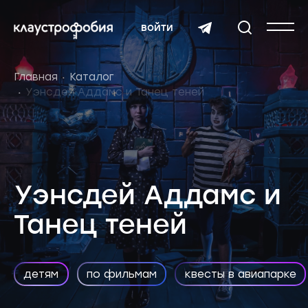
войти
Главная
Каталог
Уэнсдей Аддамс и Танец теней
Уэнсдей Аддамс и
Танец теней
детям
по фильмам
квесты в авиапарке