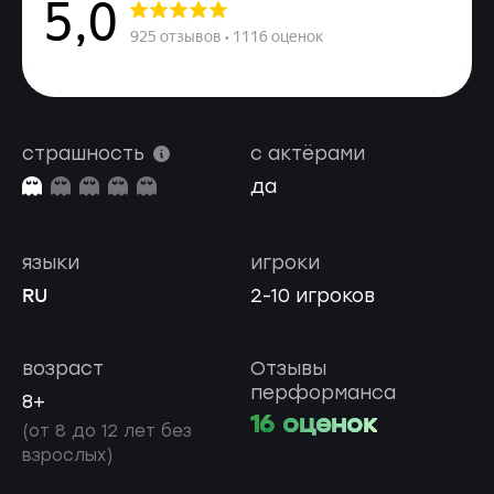
страшность
с актёрами
да
языки
игроки
RU
2-10 игроков
возраст
Отзывы
перформанса
8+
16 оценок
(от 8 до 12 лет без
взрослых)