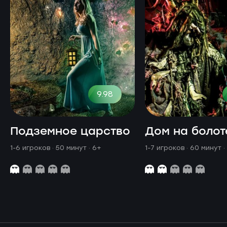
9.98
Подземное царство
Дом на болот
1-6 игроков · 50 минут
· 6+
1-7 игроков · 60 минут
·