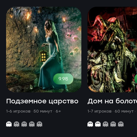
9.98
Подземное царство
Дом на болот
1-6 игроков · 50 минут
· 6+
1-7 игроков · 60 минут
·