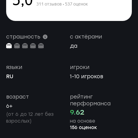
страшность
с актёрами
да
языки
игроки
RU
1-10 игроков
возраст
рейтинг
перформанса
6+
9.62
(от 6 до 12 лет без
взрослых)
на основе
156 оценок