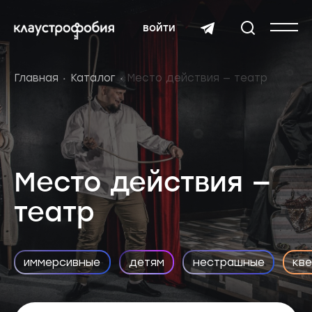
войти
Главная
Каталог
Место действия — театр
Место действия —
театр
иммерсивные
детям
нестрашные
кв