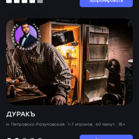
Забронировать
ДУРАКЪ
м. Петровско-Разумовская ·
1-7 игроков · 60 минут
· 18+