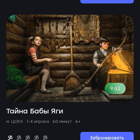
9.62
Тайна Бабы Яги
м. ЦСКА ·
1-4 игрока · 60 минут
· 6+
Забронировать