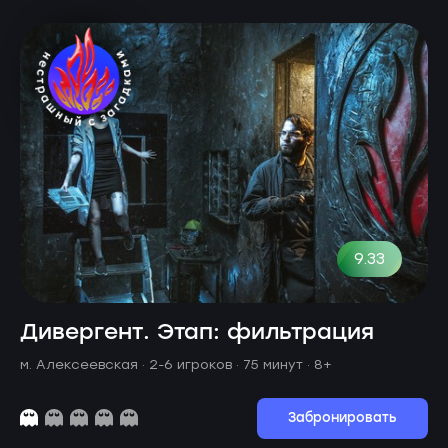
9.33
Дивергент. Этап: фильтрация
м. Алексеевская ·
2-6 игроков · 75 минут
· 8+
Забронировать