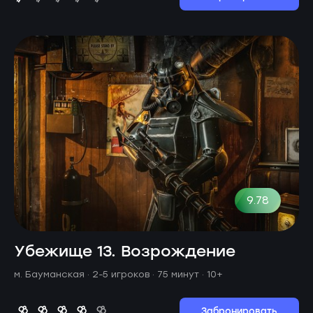
9.78
Убежище 13. Возрождение
м. Бауманская ·
2-5 игроков · 75 минут
· 10+
Забронировать