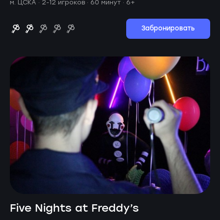
м. ЦСКА ·
2-12 игроков · 60 минут
· 6+
Забронировать
Five Nights at Freddy’s