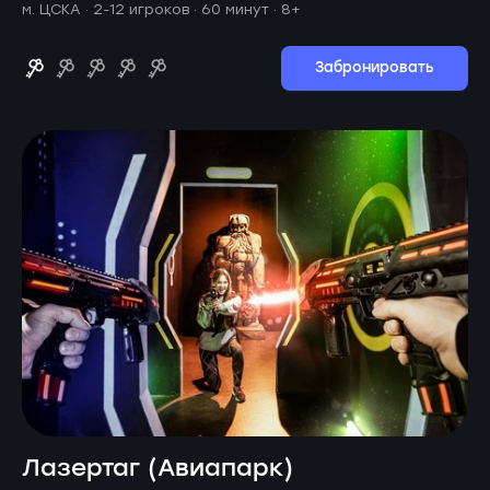
м. ЦСКА ·
2-12 игроков · 60 минут
· 8+
Забронировать
Лазертаг (Авиапарк)