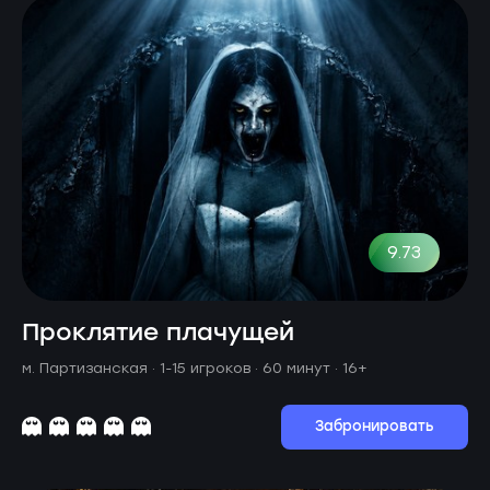
9.73
Проклятие плачущей
м. Партизанская ·
1-15 игроков · 60 минут
· 16+
Забронировать