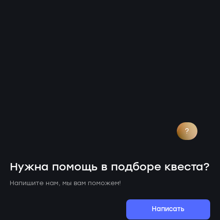
?
Нужна помощь в подборе квеста?
Напишите нам, мы вам поможем!
Написать