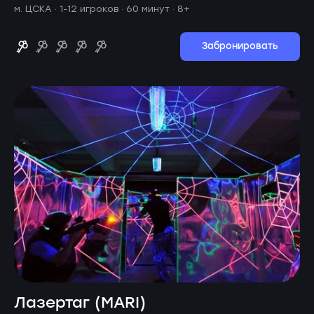
м. ЦСКА ·
1-12 игроков · 60 минут
· 8+
Забронировать
Лазертаг (MARI)