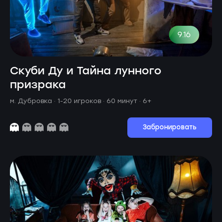
9.16
Скуби Ду и Тайна лунного
призрака
м. Дубровка ·
1-20 игроков · 60 минут
· 6+
Забронировать