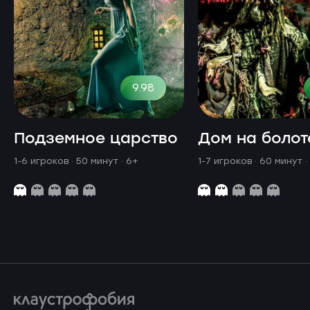
9.98
Подземное царство
Дом на болот
1-6 игроков · 50 минут
· 6+
1-7 игроков · 60 минут
·