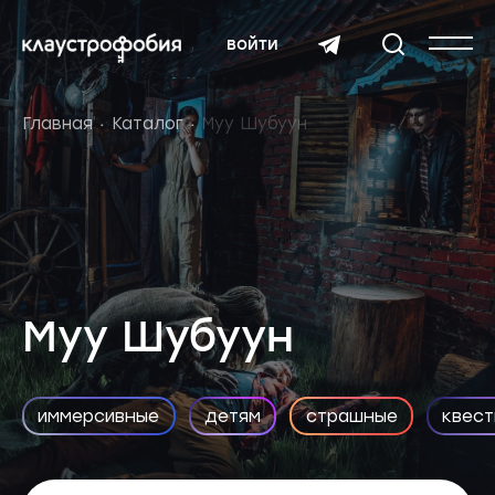
войти
Главная
Каталог
Муу Шубуун
Муу Шубуун
иммерсивные
детям
страшные
квест