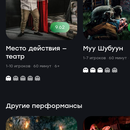
9.62
Место действия —
Муу Шубуун
театр
1-7 игроков · 60 минут
·
1-10 игроков · 60 минут
· 6+
Другие перформансы