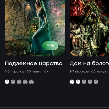
9.98
Подземное царство
Дом на болот
1-6 игроков · 50 минут
· 6+
1-7 игроков · 60 минут
·