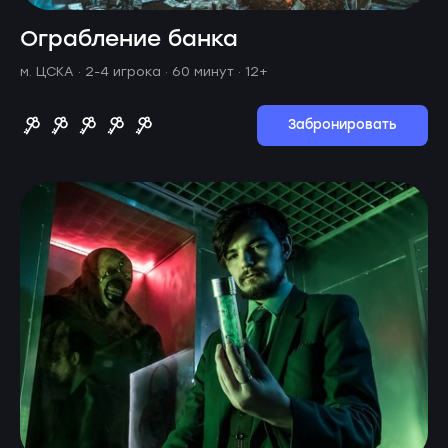
Ограбление банка
м. ЦСКА ·
2-4 игрока · 60 минут
· 12+
Забронировать