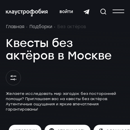
войти
Главная
Подборки
Без актёров
Квесты без
актёров в Москве
Желаете исследовать мир загадок без посторонней
помощи? Приглашаем вас на квесты без актёров.
Аутентичные ощущения и яркие впечатления
гарантированы!