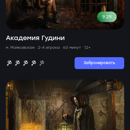
9.29
Академия Гудини
м. Маяковская ·
2-4 игрока · 60 минут
· 12+
Забронировать