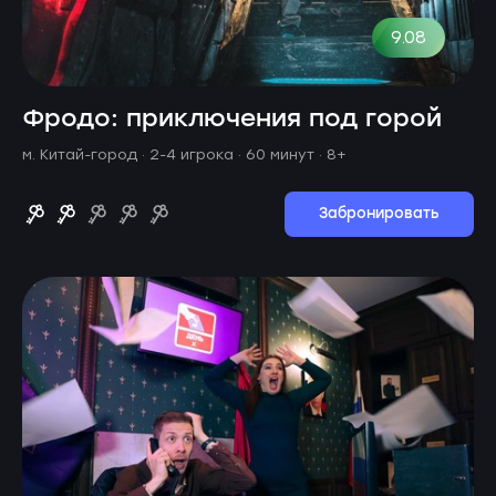
9.08
Фродо: приключения под горой
м. Китай-город ·
2-4 игрока · 60 минут
· 8+
Забронировать