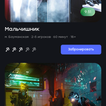
9.51
Мальчишник
м. Бауманская ·
2-5 игроков · 60 минут
· 18+
Забронировать