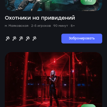
9.43
Охотники на привидений
м. Маяковская ·
2-5 игроков · 90 минут
· 8+
Забронировать