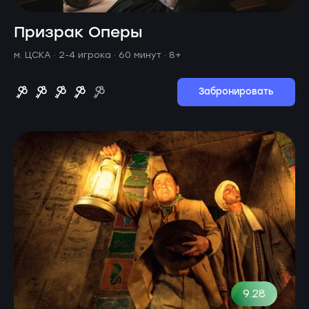
Призрак Оперы
м. ЦСКА ·
2-4 игрока · 60 минут
· 8+
Забронировать
9.28