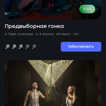
9.64
Предвыборная гонка
м. Парк культуры ·
2-4 игрока · 60 минут
· 12+
Забронировать