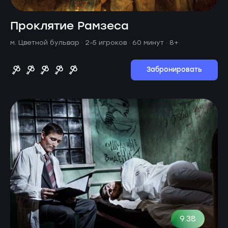
Проклятие Рамзеса
м. Цветной бульвар ·
2-5 игроков · 60 минут
· 8+
Забронировать
9.38