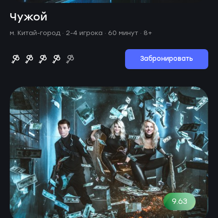
Чужой
м. Китай-город ·
2-4 игрока · 60 минут
· 8+
Забронировать
9.63