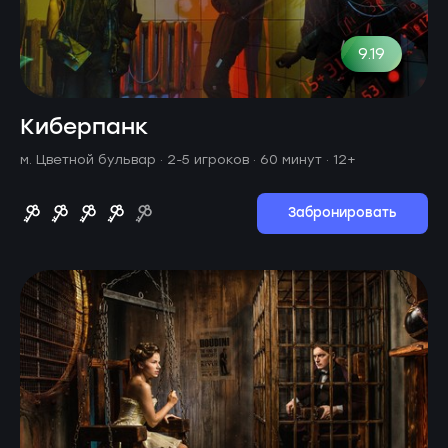
9.19
Киберпанк
м. Цветной бульвар ·
2-5 игроков · 60 минут
· 12+
Забронировать