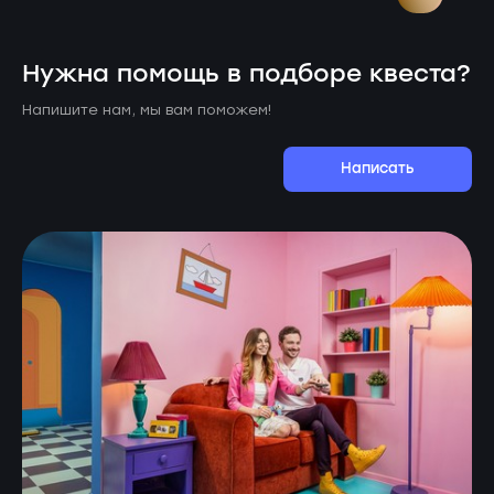
Нужна помощь в подборе квеста?
Напишите нам, мы вам поможем!
Написать