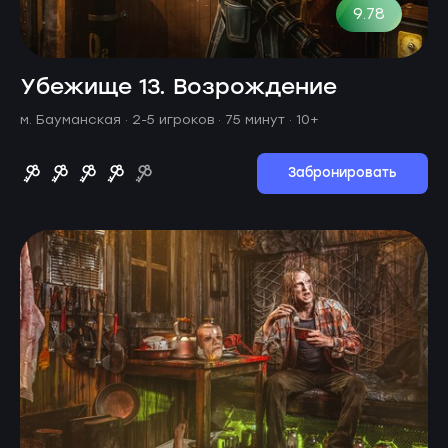
9.78
Убежище 13. Возрождение
м. Бауманская ·
2-5 игроков · 75 минут
· 10+
Забронировать