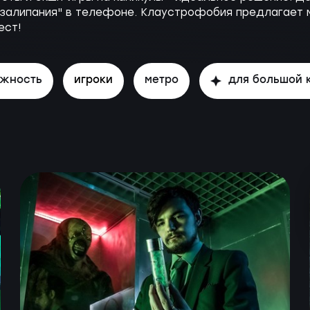
"залипания" в телефоне. Клаустрофобия предлагает м
ест!
ожность
игроки
метро
для большой 