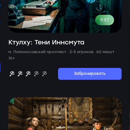
9.97
Ктулху: Тени Иннсмута
м. Ломоносовский проспект ·
2-5 игроков · 60 минут
·
10+
Забронировать