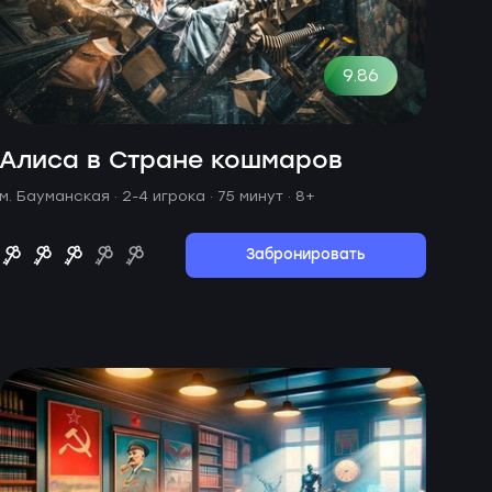
9.86
Алиса в Стране кошмаров
м. Бауманская ·
2-4 игрока · 75 минут
· 8+
Забронировать