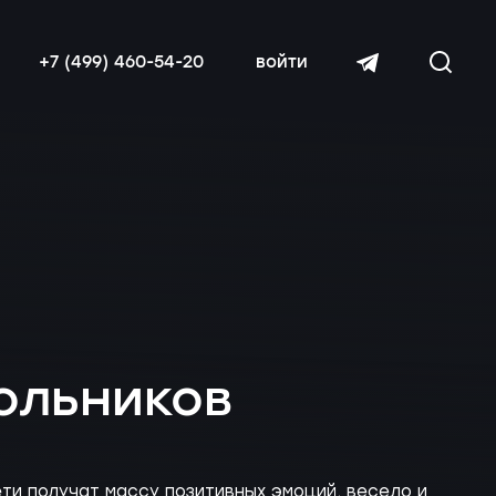
+7 (499) 460-54-20
войти
читать далее
ольников
ети получат массу позитивных эмоций, весело и