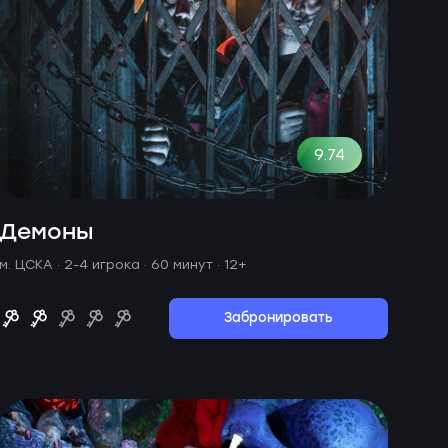
9.74
Демоны
м. ЦСКА ·
2-4 игрока · 60 минут
· 12+
Забронировать