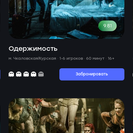
9.81
Одержимость
м. Чкаловская/Курская ·
1-6 игроков · 60 минут
· 16+
Забронировать