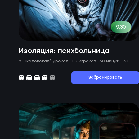
9.30
Изоляция: психбольница
м. Чкаловская/Курская ·
1-7 игроков · 60 минут
· 16+
Забронировать